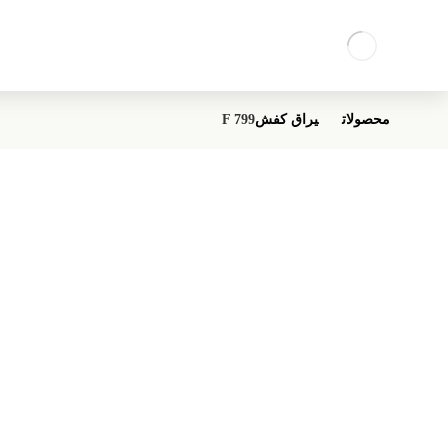
محصولات
یراق کفش
F 799