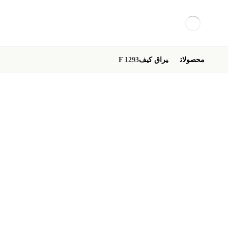
محصولات
یراق کیف
F 1293