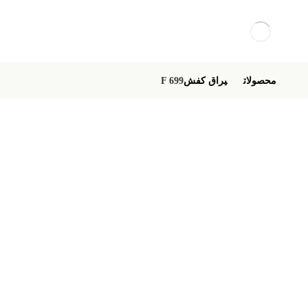
محصولات
یراق کفش
F 699