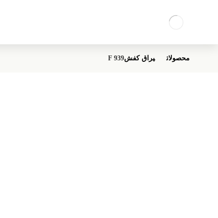
محصولات
یراق کفش
F 939