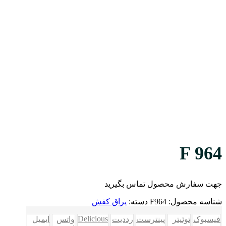
F 964
جهت سفارش محصول تماس بگیرید
شناسه محصول:
F964
دسته:
یراق کفش
Delicious
فیسبوک
توئیتر
پینترست
رددیت
واتس
ایمیل