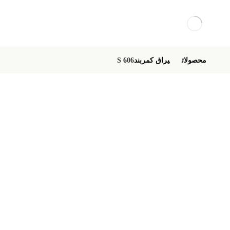
محصولات
یراق کمربند
S 606