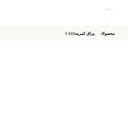
محصولات
یراق کمربند
S 624