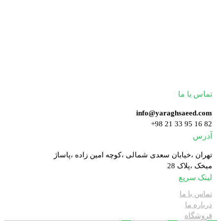
تولید کننده با کیفیت ترین یراق آلات
تماس با ما
info@yaraghsaeed.com
82 16 95 33 21 98+
آدرس
تهران ،خیابان سعدی شمالی ،کوچه امین زاده ،پاساژ
میخک ،پلاک 28
لینک سریع
تماس با ما
درباره ما
فروشگاه