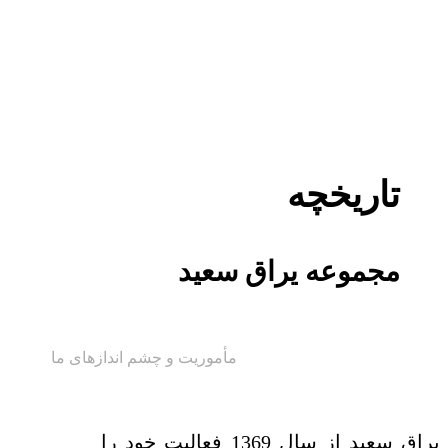
تاریخچه
مجموعه یراق سعید
مأموریت و چشم اندازهای ما
یراق سعید از سال 1369 فعالیت خود را